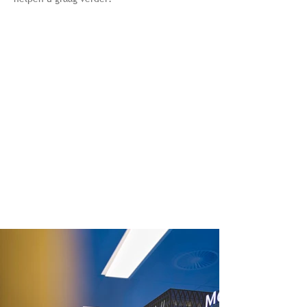
SPECIFICATIES
Landschapskantoor met vergaderruimtes
Eigen elektriciteits- en watertellers
Internet- en glasvezelbekabeling voorzien
Voldoende parkeermogelijkheden (zowel
ondergronds als bovengronds)
Zuidgericht met natuurlijk daglicht